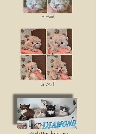
H Wurf
G Wurf
F Wurf -
Herr der Ringe
-