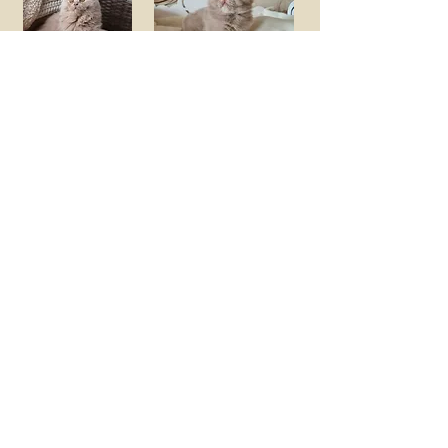
odcisk
Ochrona danych
Dom